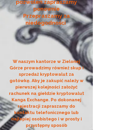
pozwoleń zapraszamy
ponownie
Przepraszamy za
niedogodności
W naszym kantorze w Zielonej
Górze prowadzimy również skup i
sprzedaż kryptowalut za
gotówkę. Aby je zakupić należy w
pierwszej kolejności założyć
rachunek na giełdzie kryptowalut
Kanga Exchange. Po dokonanej
rejestracji zapraszamy do
kontaktu telefonicznego lub
najlepiej osobistego i w prosty i
przystępny sposób