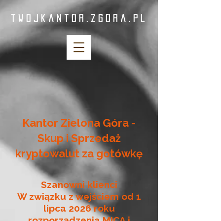
twojkantor.zgora.pl
Kantor Zielona Góra -
Skup i Sprzedaż
kryptowalut za gotówkę
Szanowni klienci
W związku z wejściem od 1
lipca 2026 roku
rozporządzenia MICA i