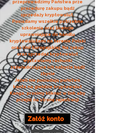
przeprowadzimy Państwa prze
procedurę zakupu bądź
sprzedaży kryptowalut.
Posiadamy wszelkie potrzebne
szkolenia oraz licencje
uprawniające do handlu
kryptowalutami na terenie Polski
oraz Unii Europejskiej. Na zakup
oraz sprzedaż kryptowalut
wystawiamy rachunki
zaświadczające ich nabycie bądź
zbycie
Jeżeli nie posiadają państwo
konta na giełdzie kryptowalut
Kanga, prosimy kliknąć w link aby
przejść na stronę rejestracji
Załóż konto