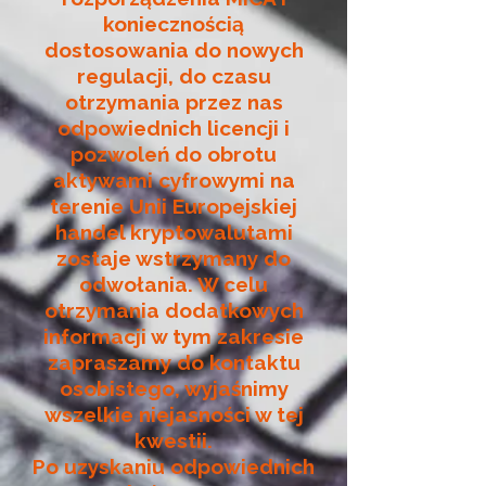
koniecznością
dostosowania do nowych
regulacji, do czasu
otrzymania przez nas
odpowiednich licencji i
pozwoleń do obrotu
aktywami cyfrowymi na
terenie Unii Europejskiej
handel kryptowalutami
zostaje wstrzymany do
odwołania. W celu
otrzymania dodatkowych
informacji w tym zakresie
zapraszamy do kontaktu
osobistego, wyjaśnimy
wszelkie niejasności w tej
kwestii.
Po uzyskaniu odpowiednich