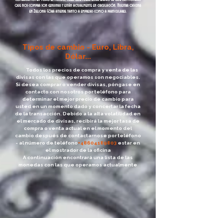
que nos compra son genuinas y están actualmente en circulación. Nuestra oficina
en Zielona Góra atiende tanto a empresas como a particulares.
Tipos de cambio - Euro, Libra,
Dólar...
Todos los precios de compra y venta de las
divisas con las que operamos son negociables.
Si desea comprar o vender divisas, póngase en
contacto con nosotros por teléfono para
determinar el mejor precio de cambio para
usted en un momento dado y concertar la fecha
de la transacción. Debido a la alta volatilidad en
el mercado de divisas, recibirá la mejor tasa de
compra o venta actual en el momento del
cambio después de contactarnose por teléfono
- al número de teléfono
+48604189803
estar en
el mostrador de la oficina
A continuación encontrará una lista de las
monedas con las que operamos actualmente