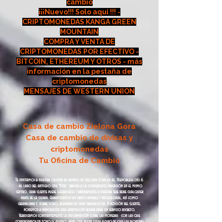
cambio
¡¡¡Nuevo!!! Solo aqui !!! -
CRIPTOMONEDAS KANGA GREEN
MOUNTAIN
COMPRA Y VENTA DE
CRIPTOMONEDAS POR EFECTIVO -
BITCOIN, ETHEREUM Y OTROS - más
información en la pestaña de
criptomonedas
MENSAJES DE WESTERN UNION
Casa de cambio Zielona Gora
Casa de cambio de divisas y
criptomonedas
Tu Oficina de Cambio
Te invitamos a nuestra oficina de cambio en Zielona Góra en al. Niepodległości 6
- al lado del antiguo cine "Nysa". Gracias a la conveniente ubicación en el mismo
centro, cada cliente puede llegar fácil y rápidamente a nuestra sede desde cualquier
parte de la ciudad. Garantizamos un trato amable y profesional, así como
credibilidad y, sobre todo, seguridad en cada transacción. A petición del cliente,
ponemos a disposición una habitación segura para un servicio discreto.
Verificamos constantemente la información sobre las monedas con las que
comerciamos en todo el mundo, para que pueda estar seguro de que las monedas