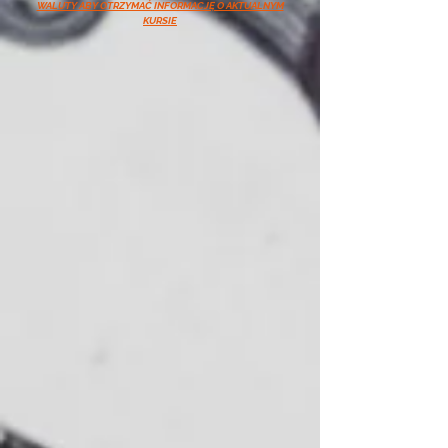
WALUTY ABY OTRZYMAĆ INFORMACJĘ O AKTUALNYM
KURSIE