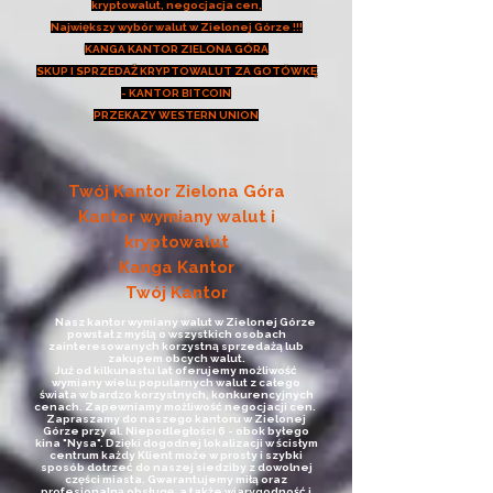
kryptowalut, negocjacja cen,
Największy wybór walut w Zielonej Górze !!!
KANGA KANTOR ZIELONA GÓRA
SKUP I SPRZEDAŻ KRYPTOWALUT ZA GOTÓWKĘ
- KANTOR BITCOIN
PRZEKAZY WESTERN UNION
Twój Kantor Zielona Góra
Kantor wymiany walut i
kryptowalut
Kanga Kantor
Twój Kantor
Nasz kantor wymiany walut w Zielonej Górze
powstał z myślą o wszystkich osobach
zainteresowanych korzystną sprzedażą lub
zakupem obcych walut.
Już od kilkunastu lat oferujemy możliwość
wymiany wielu popularnych walut z całego
świata w bardzo korzystnych, konkurencyjnych
cenach. Zapewniamy możliwość negocjacji cen.
Zapraszamy do naszego kantoru w Zielonej
Górze przy al. Niepodległości 6 - obok byłego
kina "Nysa". Dzięki dogodnej lokalizacji w ścisłym
centrum każdy Klient może w prosty i szybki
sposób dotrzeć do naszej siedziby z dowolnej
części miasta. Gwarantujemy miłą oraz
profesjonalną obsługę, a także wiarygodność i