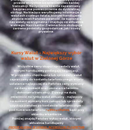
przede wszystkim bezpieczeństwo każdej
transakcji. Na życzenie klienta zapewniamy
bezpieczne pomieszczenie do dyskretnej
obsługi. Na bieżąco weryfikujemy informacje o
walutach z całego świata, którymi handlujemy,
abyście mieli Państwo pewność, że kupione u
nas waluty są oryginalne i znajdują się aktualnie
w obiegu. Nasz kantor Zielona Góra obsługuje
zarówno podmioty gospodarcze, jak i osoby
prywatne.
Kursy Walut - Największy wybór
walut w Zielonej Górze
Wszystkie ceny skupu i sprzedaży walut,
którymi handlujemy podlegają negocjacji.
W przypadku chęci kupna lub sprzedaży walut
zapraszamy do kontaktu telefonicznego w celu
ustalenia najlepszej dla Państwa ceny wymiany
na dany moment oraz umówienia terminu
dokonania transakcji. Z uwagi na dużą
zmienność na rynku walut aktualny - najlepszy
na moment wymiany kurs zakupu lub sprzedaży
uzyskają państwo po kontakcie telefonicznym -
pod numerem telefonu
+48604189803
bądź przy
okienku w kantorze
Poniżej znajdą Państwo wykaz walut , którymi
aktualnie handlujemy
PROSZĘ KLIKNĄĆ W SYMBOL INTERESUJĄCEJ PAŃSTWA